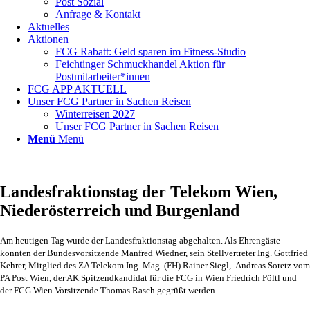
Post Sozial
Anfrage & Kontakt
Aktuelles
Aktionen
FCG Rabatt: Geld sparen im Fitness-Studio
Feichtinger Schmuckhandel Aktion für
Postmitarbeiter*innen
FCG APP AKTUELL
Unser FCG Partner in Sachen Reisen
Winterreisen 2027
Unser FCG Partner in Sachen Reisen
Menü
Menü
Landesfraktionstag der Telekom Wien,
Niederösterreich und Burgenland
Am heutigen Tag wurde der Landesfraktionstag abgehalten. Als Ehrengäste
konnten der Bundesvorsitzende Manfred Wiedner, sein Stellvertreter Ing. Gottfried
Kehrer, Mitglied des ZA Telekom Ing. Mag. (FH) Rainer Siegl, Andreas Soretz vom
PA Post Wien, der AK Spitzendkandidat für die FCG in Wien Friedrich Pöltl und
der FCG Wien Vorsitzende Thomas Rasch gegrüßt werden.