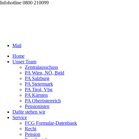
Infohotline 0800 210099
Mail
Home
Unser Team
Zentralausschuss
PA Wien, NÖ, Bgld
PA Salzburg
PA Steiermark
PA Tirol, Vbg
PA Kärnten
PA Oberösterreich
Pensionisten
Dafür stehen wir
Service
FCG Formular-Datenbank
Recht
Pension