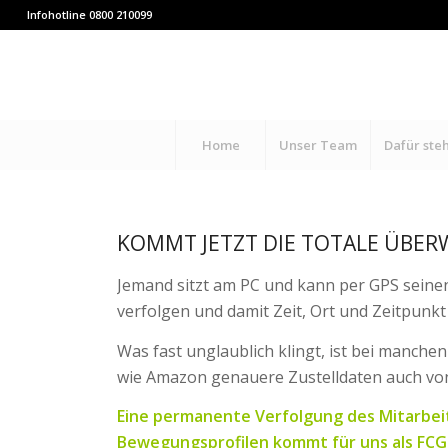
Infohotline 0800 210099
Home
Unser Team
Dafür ste
KOMMT JETZT DIE TOTALE ÜBE
Jemand sitzt am PC und kann per GPS seinen
verfolgen und damit Zeit, Ort und Zeitpunk
Was fast unglaublich klingt, ist bei manche
wie Amazon genauere Zustelldaten auch von
Eine permanente Verfolgung des Mitarbeit
Bewegungsprofilen kommt für uns als FCG 