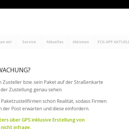
hen wir
Service
Aktuelles
Aktionen
FCG APP AKTUEL
RWACHUNG?
 Zusteller bzw. sein Paket auf der Straßenkarte
t der Zustellung genau sehen.
n Paketzustellfirmen schon Realität, sodass Firmen
 der Post erwarten und diese einfordern.
ers über GPS inklusive Erstellung von
nicht infrage.