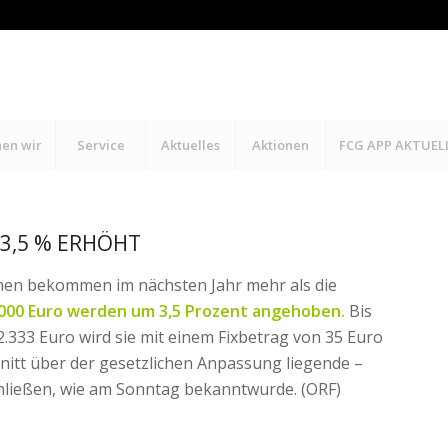
hen wir
Service
Aktuelles
Aktionen
FCG APP AKTUEL
3,5 % ERHÖHT
nen bekommen im nächsten Jahr mehr als die
.000 Euro werden um 3,5 Prozent angehoben.
Bis
b 2.333 Euro wird sie mit einem Fixbetrag von 35 Euro
hnitt über der gesetzlichen Anpassung liegende –
hließen, wie am Sonntag bekanntwurde. (ORF)