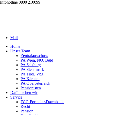
Infohotline 0800 210099
Mail
Home
Unser Team
Zentralausschuss
PA Wien, NÖ, Bgld
PA Salzburg
PA Steiermark
PA Tirol, Vbg
PA Kärnten
PA Oberösterreich
Pensionisten
Dafür stehen wir
Service
FCG Formular-Datenbank
Recht
Pension