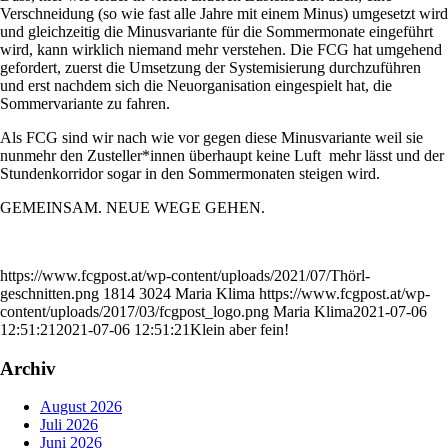
Verschneidung (so wie fast alle Jahre mit einem Minus) umgesetzt wird
und gleichzeitig die Minusvariante für die Sommermonate eingeführt
wird, kann wirklich niemand mehr verstehen. Die FCG hat umgehend
gefordert, zuerst die Umsetzung der Systemisierung durchzuführen
und erst nachdem sich die Neuorganisation eingespielt hat, die
Sommervariante zu fahren.
Als FCG sind wir nach wie vor gegen diese Minusvariante weil sie
nunmehr den Zusteller*innen überhaupt keine Luft mehr lässt und der
Stundenkorridor sogar in den Sommermonaten steigen wird.
GEMEINSAM. NEUE WEGE GEHEN.
https://www.fcgpost.at/wp-content/uploads/2021/07/Thörl-
geschnitten.png
1814
3024
Maria Klima
https://www.fcgpost.at/wp-
content/uploads/2017/03/fcgpost_logo.png
Maria Klima
2021-07-06
12:51:21
2021-07-06 12:51:21
Klein aber fein!
Archiv
August 2026
Juli 2026
Juni 2026