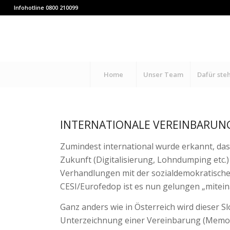
Infohotline 0800 210099
Home
Unser Team
Dafür ste
INTERNATIONALE VEREINBARUN
Zumindest international wurde erkannt, da
Zukunft (Digitalisierung, Lohndumping etc
Verhandlungen mit der sozialdemokratische
CESI/Eurofedop ist es nun gelungen „mitei
Ganz anders wie in Österreich wird dieser S
Unterzeichnung einer Vereinbarung (Memor