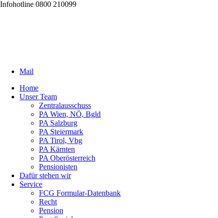
Infohotline 0800 210099
Mail
Home
Unser Team
Zentralausschuss
PA Wien, NÖ, Bgld
PA Salzburg
PA Steiermark
PA Tirol, Vbg
PA Kärnten
PA Oberösterreich
Pensionisten
Dafür stehen wir
Service
FCG Formular-Datenbank
Recht
Pension