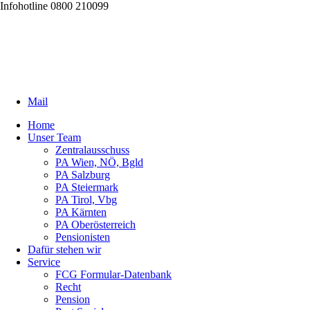
Infohotline 0800 210099
Mail
Home
Unser Team
Zentralausschuss
PA Wien, NÖ, Bgld
PA Salzburg
PA Steiermark
PA Tirol, Vbg
PA Kärnten
PA Oberösterreich
Pensionisten
Dafür stehen wir
Service
FCG Formular-Datenbank
Recht
Pension