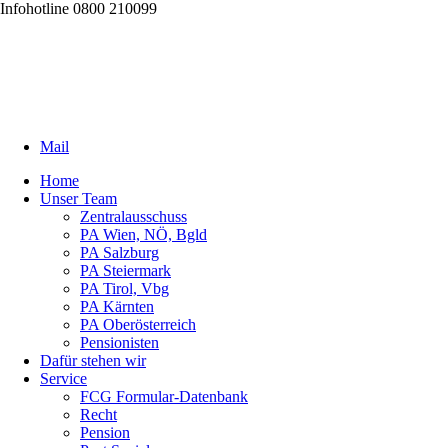
Infohotline 0800 210099
Mail
Home
Unser Team
Zentralausschuss
PA Wien, NÖ, Bgld
PA Salzburg
PA Steiermark
PA Tirol, Vbg
PA Kärnten
PA Oberösterreich
Pensionisten
Dafür stehen wir
Service
FCG Formular-Datenbank
Recht
Pension