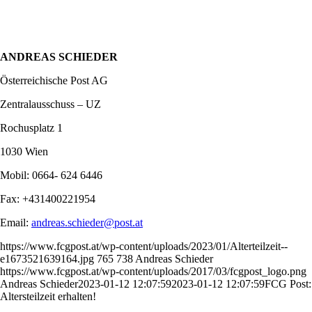
ANDREAS SCHIEDER
Österreichische Post AG
Zentralausschuss – UZ
Rochusplatz 1
1030 Wien
Mobil: 0664- 624 6446
Fax: +431400221954
Email:
andreas.schieder@post.at
https://www.fcgpost.at/wp-content/uploads/2023/01/Alterteilzeit--
e1673521639164.jpg
765
738
Andreas Schieder
https://www.fcgpost.at/wp-content/uploads/2017/03/fcgpost_logo.png
Andreas Schieder
2023-01-12 12:07:59
2023-01-12 12:07:59
FCG Post:
Altersteilzeit erhalten!