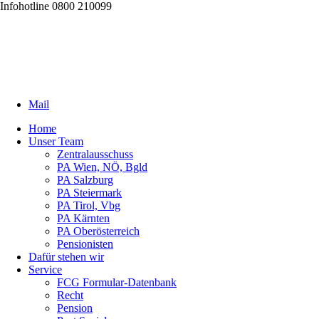
Infohotline 0800 210099
Mail
Home
Unser Team
Zentralausschuss
PA Wien, NÖ, Bgld
PA Salzburg
PA Steiermark
PA Tirol, Vbg
PA Kärnten
PA Oberösterreich
Pensionisten
Dafür stehen wir
Service
FCG Formular-Datenbank
Recht
Pension