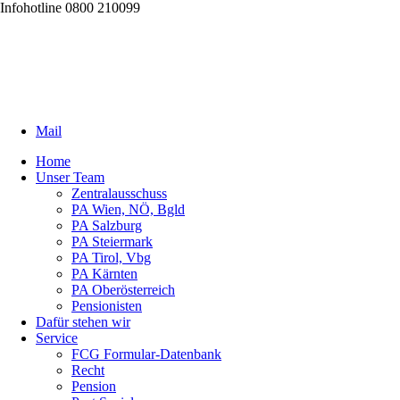
Infohotline 0800 210099
Mail
Home
Unser Team
Zentralausschuss
PA Wien, NÖ, Bgld
PA Salzburg
PA Steiermark
PA Tirol, Vbg
PA Kärnten
PA Oberösterreich
Pensionisten
Dafür stehen wir
Service
FCG Formular-Datenbank
Recht
Pension