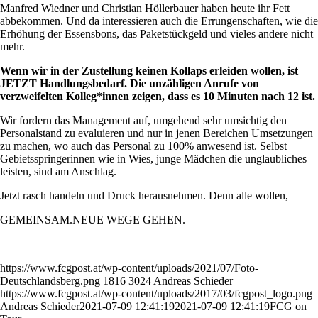
Manfred Wiedner und Christian Höllerbauer haben heute ihr Fett
abbekommen. Und da interessieren auch die Errungenschaften, wie die
Erhöhung der Essensbons, das Paketstückgeld und vieles andere nicht
mehr.
Wenn wir in der Zustellung keinen Kollaps erleiden wollen, ist
JETZT Handlungsbedarf. Die unzähligen Anrufe von
verzweifelten Kolleg*innen zeigen, dass es 10 Minuten nach 12 ist.
Wir fordern das Management auf, umgehend sehr umsichtig den
Personalstand zu evaluieren und nur in jenen Bereichen Umsetzungen
zu machen, wo auch das Personal zu 100% anwesend ist. Selbst
Gebietsspringerinnen wie in Wies, junge Mädchen die unglaubliches
leisten, sind am Anschlag.
Jetzt rasch handeln und Druck herausnehmen. Denn alle wollen,
GEMEINSAM.NEUE WEGE GEHEN.
https://www.fcgpost.at/wp-content/uploads/2021/07/Foto-
Deutschlandsberg.png
1816
3024
Andreas Schieder
https://www.fcgpost.at/wp-content/uploads/2017/03/fcgpost_logo.png
Andreas Schieder
2021-07-09 12:41:19
2021-07-09 12:41:19
FCG on