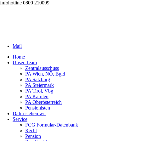
Infohotline 0800 210099
Mail
Home
Unser Team
Zentralausschuss
PA Wien, NÖ, Bgld
PA Salzburg
PA Steiermark
PA Tirol, Vbg
PA Kärnten
PA Oberösterreich
Pensionisten
Dafür stehen wir
Service
FCG Formular-Datenbank
Recht
Pension