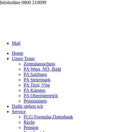
Infohotline 0800 210099
Mail
Home
Unser Team
Zentralausschuss
PA Wien, NÖ, Bgld
PA Salzburg
PA Steiermark
PA Tirol, Vbg
PA Kärnten
PA Oberösterreich
Pensionisten
Dafür stehen wir
Service
FCG Formular-Datenbank
Recht
Pension