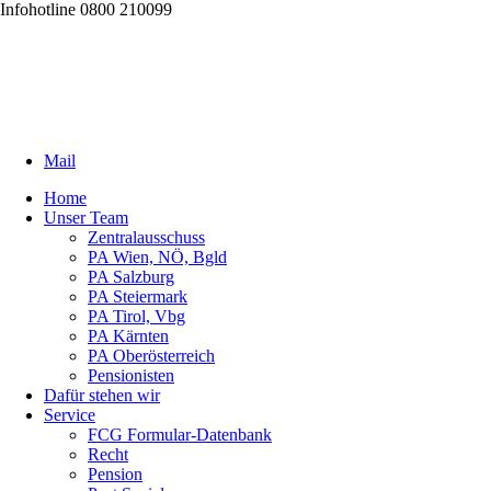
Infohotline 0800 210099
Mail
Home
Unser Team
Zentralausschuss
PA Wien, NÖ, Bgld
PA Salzburg
PA Steiermark
PA Tirol, Vbg
PA Kärnten
PA Oberösterreich
Pensionisten
Dafür stehen wir
Service
FCG Formular-Datenbank
Recht
Pension