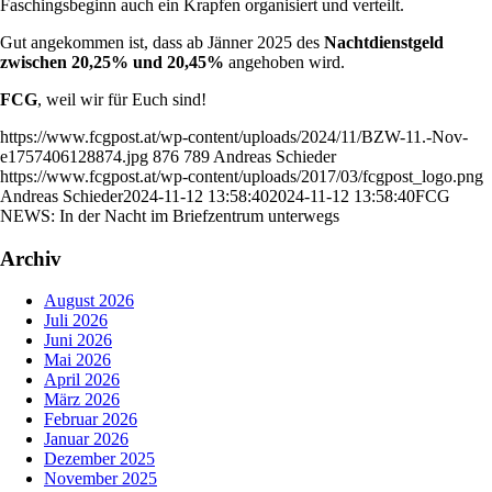
Faschingsbeginn auch ein Krapfen organisiert und verteilt.
Gut angekommen ist, dass ab Jänner 2025 des
Nachtdienstgeld
zwischen 20,25% und 20,45%
angehoben wird.
FCG
, weil wir für Euch sind!
https://www.fcgpost.at/wp-content/uploads/2024/11/BZW-11.-Nov-
e1757406128874.jpg
876
789
Andreas Schieder
https://www.fcgpost.at/wp-content/uploads/2017/03/fcgpost_logo.png
Andreas Schieder
2024-11-12 13:58:40
2024-11-12 13:58:40
FCG
NEWS: In der Nacht im Briefzentrum unterwegs
Archiv
August 2026
Juli 2026
Juni 2026
Mai 2026
April 2026
März 2026
Februar 2026
Januar 2026
Dezember 2025
November 2025