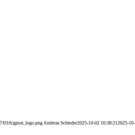
17/03/fcgpost_logo.png
Andreas Schieder
2025-10-02 10:38:21
2025-10-