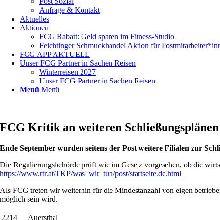
Post Sozial
Anfrage & Kontakt
Aktuelles
Aktionen
FCG Rabatt: Geld sparen im Fitness-Studio
Feichtinger Schmuckhandel Aktion für Postmitarbeiter*in
FCG APP AKTUELL
Unser FCG Partner in Sachen Reisen
Winterreisen 2027
Unser FCG Partner in Sachen Reisen
Menü
Menü
FCG Kritik an weiteren Schließungsplänen
Ende September wurden seitens der Post weitere Filialen zur Sc
Die Regulierungsbehörde prüft wie im Gesetz vorgesehen, ob die wirts
https://www.rtr.at/TKP/was_wir_tun/post/startseite.de.html
Als FCG treten wir weiterhin für die Mindestanzahl von eigen betriebe
möglich sein wird.
2214
Auersthal