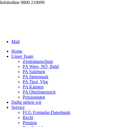
Infohotline 0800 210099
Mail
Home
Unser Team
Zentralausschuss
PA Wien, NÖ, Bgld
PA Salzburg
PA Steiermark
PA Tirol, Vbg
PA Kärnten
PA Oberösterreich
Pensionisten
Dafür stehen wir
Service
FCG Formular-Datenbank
Recht
Pension