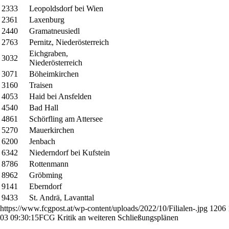
2333
Leopoldsdorf bei Wien
2361
Laxenburg
2440
Gramatneusiedl
2763
Pernitz, Niederösterreich
Eichgraben,
3032
Niederösterreich
3071
Böheimkirchen
3160
Traisen
4053
Haid bei Ansfelden
4540
Bad Hall
4861
Schörfling am Attersee
5270
Mauerkirchen
6200
Jenbach
6342
Niederndorf bei Kufstein
8786
Rottenmann
8962
Gröbming
9141
Eberndorf
9433
St. Andrä, Lavanttal
https://www.fcgpost.at/wp-content/uploads/2022/10/Filialen-.jpg
1206
03 09:30:15
FCG Kritik an weiteren Schließungsplänen