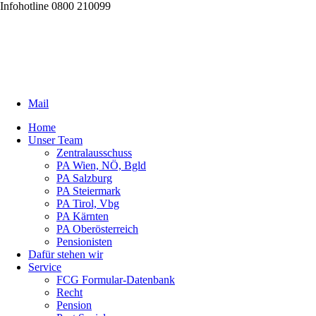
Infohotline 0800 210099
Mail
Home
Unser Team
Zentralausschuss
PA Wien, NÖ, Bgld
PA Salzburg
PA Steiermark
PA Tirol, Vbg
PA Kärnten
PA Oberösterreich
Pensionisten
Dafür stehen wir
Service
FCG Formular-Datenbank
Recht
Pension