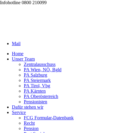
Infohotline 0800 210099
Mail
Home
Unser Team
Zentralausschuss
PA Wien, NÖ, Bgld
PA Salzburg
PA Steiermark
PA Tirol, Vbg
PA Kärnten
PA Oberösterreich
Pensionisten
Dafür stehen wir
Service
FCG Formular-Datenbank
Recht
Pension