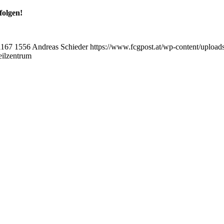
folgen!
1167
1556
Andreas Schieder
https://www.fcgpost.at/wp-content/upload
eilzentrum