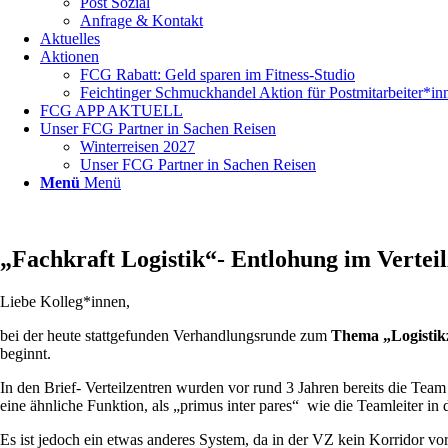
Post Sozial
Anfrage & Kontakt
Aktuelles
Aktionen
FCG Rabatt: Geld sparen im Fitness-Studio
Feichtinger Schmuckhandel Aktion für Postmitarbeiter*in
FCG APP AKTUELL
Unser FCG Partner in Sachen Reisen
Winterreisen 2027
Unser FCG Partner in Sachen Reisen
Menü
Menü
„Fachkraft Logistik“- Entlohung im Vertei
Liebe Kolleg*innen,
bei der heute stattgefunden Verhandlungsrunde zum
Thema „Logistik
beginnt.
In den Brief- Verteilzentren wurden vor rund 3 Jahren bereits die Team
eine ähnliche Funktion, als „primus inter pares“ wie die Teamleiter in 
Es ist jedoch ein etwas anderes System, da in der VZ kein Korridor vo