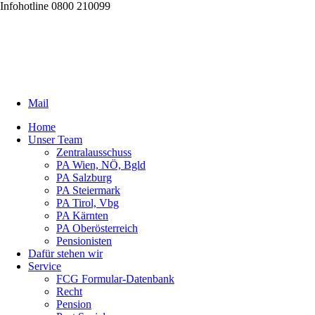
Infohotline 0800 210099
Mail
Home
Unser Team
Zentralausschuss
PA Wien, NÖ, Bgld
PA Salzburg
PA Steiermark
PA Tirol, Vbg
PA Kärnten
PA Oberösterreich
Pensionisten
Dafür stehen wir
Service
FCG Formular-Datenbank
Recht
Pension