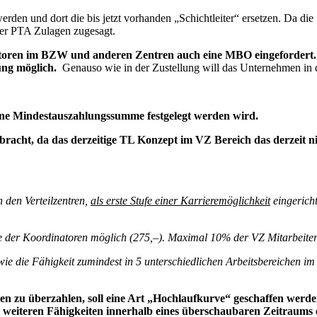
erden und dort die bis jetzt vorhanden „Schichtleiter“ ersetzen. Da die 
er PTA Zulagen zugesagt.
toren im BZW und anderen Zentren auch eine MBO eingefordert. D
ung möglich.
Genauso wie in der Zustellung will das Unternehmen in di
 eine Mindestauszahlungssumme festgelegt werden wird.
racht, da das derzeitige TL Konzept im VZ Bereich das derzeit nic
 den Verteilzentren,
als erste Stufe einer Karrieremöglichkeit
eingericht
e der Koordinatoren möglich (275,–). Maximal 10% der VZ Mitarbeiter
sowie die Fähigkeit zumindest in 5 unterschiedlichen Arbeitsbereichen 
en zu überzahlen, soll eine Art „Hochlaufkurve“ geschaffen werden
e weiteren Fähigkeiten innerhalb eines überschaubaren Zeitraum