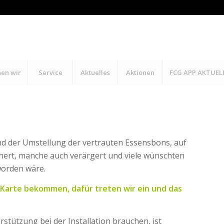
hen wir
Service
Aktuelles
Aktionen
FCG APP AKTUEL
nd der Umstellung der vertrauten Essensbons, auf
hert, manche auch verärgert und viele wünschten
 worden wäre.
 Karte bekommen, dafür treten wir ein und das
stützung bei der Installation brauchen, ist