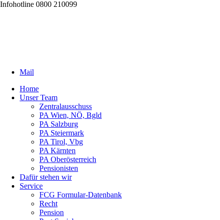
Infohotline 0800 210099
Mail
Home
Unser Team
Zentralausschuss
PA Wien, NÖ, Bgld
PA Salzburg
PA Steiermark
PA Tirol, Vbg
PA Kärnten
PA Oberösterreich
Pensionisten
Dafür stehen wir
Service
FCG Formular-Datenbank
Recht
Pension