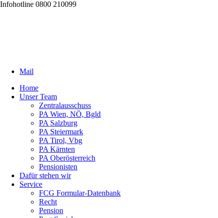
Infohotline 0800 210099
Mail
Home
Unser Team
Zentralausschuss
PA Wien, NÖ, Bgld
PA Salzburg
PA Steiermark
PA Tirol, Vbg
PA Kärnten
PA Oberösterreich
Pensionisten
Dafür stehen wir
Service
FCG Formular-Datenbank
Recht
Pension