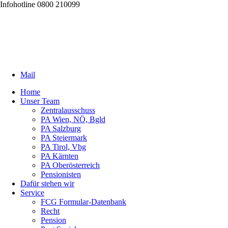
Infohotline 0800 210099
Mail
Home
Unser Team
Zentralausschuss
PA Wien, NÖ, Bgld
PA Salzburg
PA Steiermark
PA Tirol, Vbg
PA Kärnten
PA Oberösterreich
Pensionisten
Dafür stehen wir
Service
FCG Formular-Datenbank
Recht
Pension