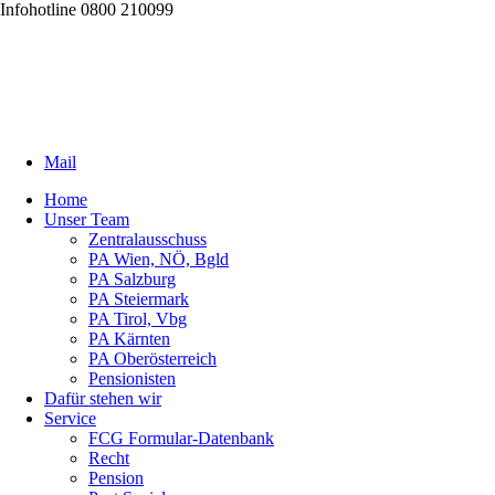
Infohotline 0800 210099
Mail
Home
Unser Team
Zentralausschuss
PA Wien, NÖ, Bgld
PA Salzburg
PA Steiermark
PA Tirol, Vbg
PA Kärnten
PA Oberösterreich
Pensionisten
Dafür stehen wir
Service
FCG Formular-Datenbank
Recht
Pension