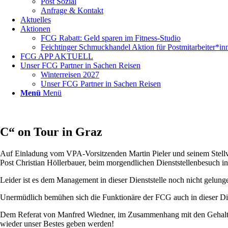
Post Sozial
Anfrage & Kontakt
Aktuelles
Aktionen
FCG Rabatt: Geld sparen im Fitness-Studio
Feichtinger Schmuckhandel Aktion für Postmitarbeiter*in
FCG APP AKTUELL
Unser FCG Partner in Sachen Reisen
Winterreisen 2027
Unser FCG Partner in Sachen Reisen
Menü
Menü
C“ on Tour in Graz
Auf Einladung vom VPA-Vorsitzenden Martin Pieler und seinem Stell
Post Christian Höllerbauer, beim morgendlichen Dienststellenbesuch
Leider ist es dem Management in dieser Dienststelle noch nicht gelung
Unermüdlich bemühen sich die Funktionäre der FCG auch in dieser Dien
Dem Referat von Manfred Wiedner, im Zusammenhang mit den Gehaltsv
wieder unser Bestes geben werden!