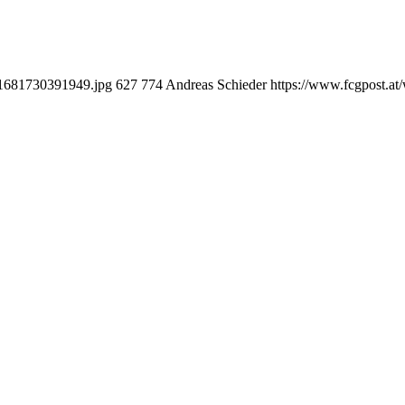
e1681730391949.jpg
627
774
Andreas Schieder
https://www.fcgpost.at