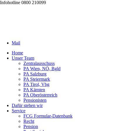
Infohotline 0800 210099
Mail
Home
Unser Team
Zentralausschuss
PA Wien, NÖ, Bgld
PA Salzburg
PA Steiermark
PA Tirol, Vbg
PA Kärnten
PA Oberösterreich
Pensionisten
Dafür stehen wir
Service
FCG Formular-Datenbank
Recht
Pension