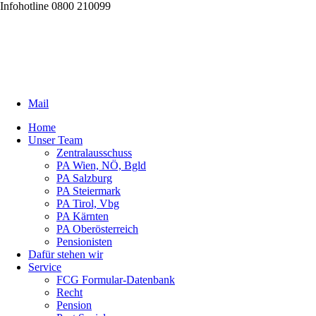
Infohotline 0800 210099
Mail
Home
Unser Team
Zentralausschuss
PA Wien, NÖ, Bgld
PA Salzburg
PA Steiermark
PA Tirol, Vbg
PA Kärnten
PA Oberösterreich
Pensionisten
Dafür stehen wir
Service
FCG Formular-Datenbank
Recht
Pension