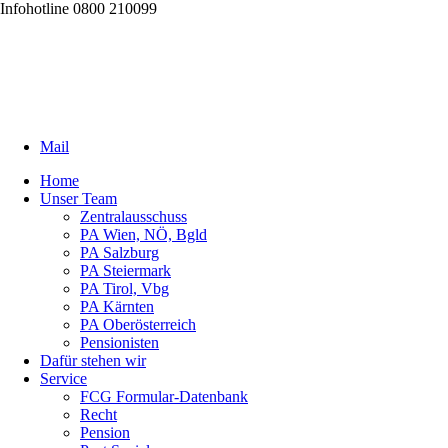
Infohotline 0800 210099
Mail
Home
Unser Team
Zentralausschuss
PA Wien, NÖ, Bgld
PA Salzburg
PA Steiermark
PA Tirol, Vbg
PA Kärnten
PA Oberösterreich
Pensionisten
Dafür stehen wir
Service
FCG Formular-Datenbank
Recht
Pension