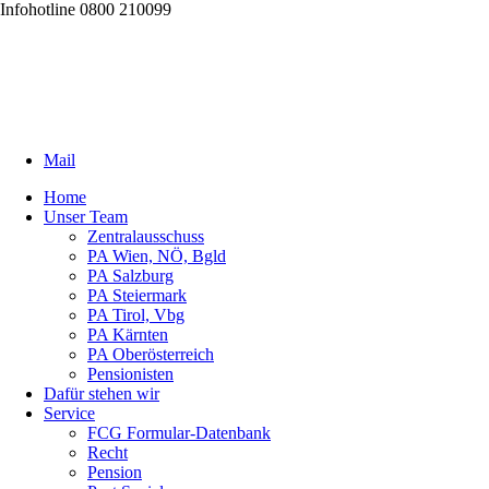
Infohotline 0800 210099
Mail
Home
Unser Team
Zentralausschuss
PA Wien, NÖ, Bgld
PA Salzburg
PA Steiermark
PA Tirol, Vbg
PA Kärnten
PA Oberösterreich
Pensionisten
Dafür stehen wir
Service
FCG Formular-Datenbank
Recht
Pension