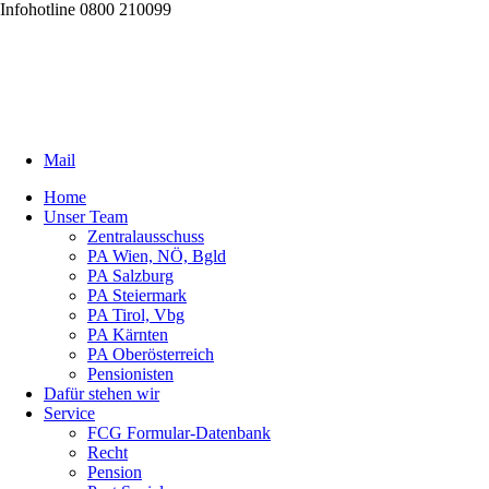
Infohotline 0800 210099
Mail
Home
Unser Team
Zentralausschuss
PA Wien, NÖ, Bgld
PA Salzburg
PA Steiermark
PA Tirol, Vbg
PA Kärnten
PA Oberösterreich
Pensionisten
Dafür stehen wir
Service
FCG Formular-Datenbank
Recht
Pension