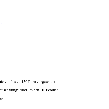
nen
mie von bis zu 150 Euro vorgesehen:
nauszahlung“ rund um den 10. Februar
rz
__________________________________________________