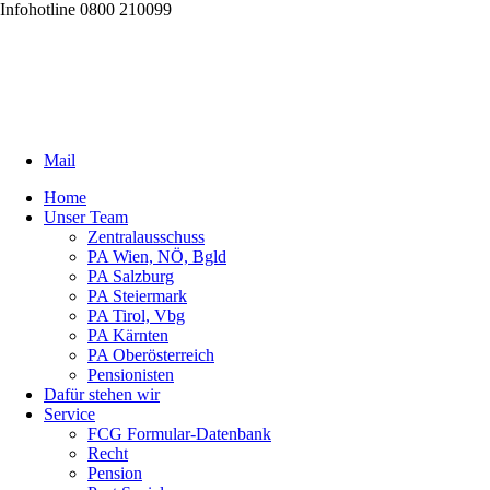
Infohotline 0800 210099
Mail
Home
Unser Team
Zentralausschuss
PA Wien, NÖ, Bgld
PA Salzburg
PA Steiermark
PA Tirol, Vbg
PA Kärnten
PA Oberösterreich
Pensionisten
Dafür stehen wir
Service
FCG Formular-Datenbank
Recht
Pension