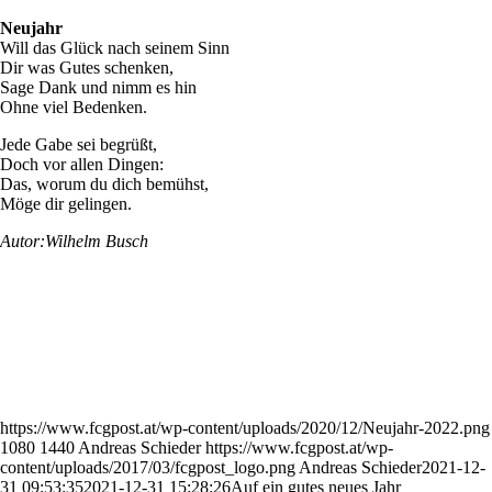
Neujahr
Will das Glück nach seinem Sinn
Dir was Gutes schenken,
Sage Dank und nimm es hin
Ohne viel Bedenken.
Jede Gabe sei begrüßt,
Doch vor allen Dingen:
Das, worum du dich bemühst,
Möge dir gelingen.
Autor:Wilhelm Busch
https://www.fcgpost.at/wp-content/uploads/2020/12/Neujahr-2022.png
1080
1440
Andreas Schieder
https://www.fcgpost.at/wp-
content/uploads/2017/03/fcgpost_logo.png
Andreas Schieder
2021-12-
31 09:53:35
2021-12-31 15:28:26
Auf ein gutes neues Jahr