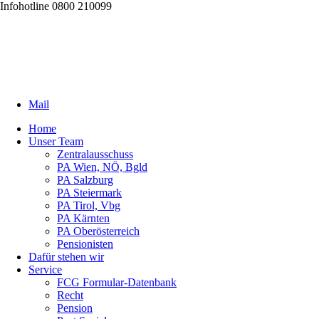
Infohotline 0800 210099
Mail
Home
Unser Team
Zentralausschuss
PA Wien, NÖ, Bgld
PA Salzburg
PA Steiermark
PA Tirol, Vbg
PA Kärnten
PA Oberösterreich
Pensionisten
Dafür stehen wir
Service
FCG Formular-Datenbank
Recht
Pension