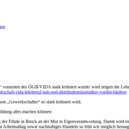
nen
r“ vonseiten des ÖGB/VIDA stark kritisiert wurde/ wird zeigen die Leh
ft-vida-lehrberuf-nah-und-distributionslogistiker-voellig-blutleer
em „Gewerkschafter“ so stark kritisiert wird.
sbildung alles machen können:
 der Filiale in Bruck an der Mur in Eigenverantwortung. Damit wird ein
im Arbeitsalltag sowie nachhaltiges Handeln so früh wie möglich herang