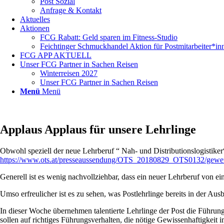
Post Sozial
Anfrage & Kontakt
Aktuelles
Aktionen
FCG Rabatt: Geld sparen im Fitness-Studio
Feichtinger Schmuckhandel Aktion für Postmitarbeiter*in
FCG APP AKTUELL
Unser FCG Partner in Sachen Reisen
Winterreisen 2027
Unser FCG Partner in Sachen Reisen
Menü
Menü
Applaus Applaus für unsere Lehrlinge
Obwohl speziell der neue Lehrberuf “ Nah- und Distributionslogistike
https://www.ots.at/presseaussendung/OTS_20180829_OTS0132/gewerkscha
Generell ist es wenig nachvollziehbar, dass ein neuer Lehrberuf von ein
Umso erfreulicher ist es zu sehen, was Postlehrlinge bereits in der Au
In dieser Woche übernehmen talentierte Lehrlinge der Post die Führung
sollen auf richtiges Führungsverhalten, die nötige Gewissenhaftigkeit 