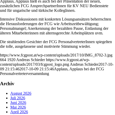
Applaus, Applaus hieß es auch bei der Präsentation der neuen,
zusätzlichen FCG AnsprechpartnerInnen für KV NEU Bedienstete
und für ungarische und türkische KollegInnen.
Intensive Diskussionen mit konkreten Lösungsansätzen beherrschten
die Herausforderungen der FCG wie Arbeitszeitbewältigung;
Personalmangel; Anerkennung der bezahlten Pause, Entlastung der
älteren Mitarbeiterinnen mit alternsgerechte Arbeitsplätzen uvm.
Die strahlenden Gesichter der FCG PersonalvertreterInnen spiegelten
die tolle, ausgelassene und motivierte Stimmung wieder.
https://www.fcgpost.at/wp-content/uploads/2017/10/IMG_8702-3.jpg
664
1920
Andreas Schieder
https://www.fcgpost.at/wp-
content/uploads/2017/03/fcgpost_logo.png
Andreas Schieder
2017-10-
09 21:15:46
2017-10-09 21:15:46
Applaus, Applaus bei der FCG
Personalvertreterversammlung
Archiv
August 2026
Juli 2026
Juni 2026
Mai 2026
April 2026