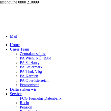
Infohotline 0800 210099
Mail
Home
Unser Team
Zentralausschuss
PA Wien, NÖ, Bgld
PA Salzburg
PA Steiermark
PA Tirol, Vbg
PA Kärnten
PA Oberösterreich
Pensionisten
Dafür stehen wir
Service
FCG Formular-Datenbank
Recht
Pension