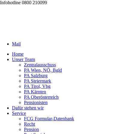
Infohotline 0800 210099
Mail
Home
Unser Team
Zentralausschuss
PA Wien, NÖ, Bgld
PA Salzburg
PA Steiermark
PA Tirol, Vbg
PA Kärnten
PA Oberösterreich
Pensionisten
Dafür stehen wir
Service
FCG Formular-Datenbank
Recht
Pension