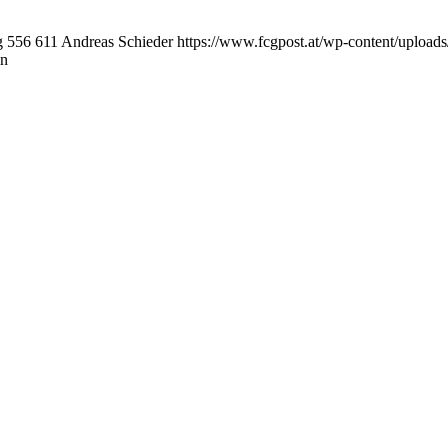
g
556
611
Andreas Schieder
https://www.fcgpost.at/wp-content/upload
in