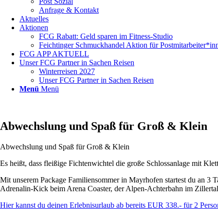
Post Sozial
Anfrage & Kontakt
Aktuelles
Aktionen
FCG Rabatt: Geld sparen im Fitness-Studio
Feichtinger Schmuckhandel Aktion für Postmitarbeiter*in
FCG APP AKTUELL
Unser FCG Partner in Sachen Reisen
Winterreisen 2027
Unser FCG Partner in Sachen Reisen
Menü
Menü
Abwechslung und Spaß für Groß & Klein
Abwechslung und Spaß für Groß & Klein
Es heißt, dass fleißige Fichtenwichtel die große Schlossanlage mit K
Mit unserem Package Familiensommer in Mayrhofen startest du an 3 Tag
Adrenalin-Kick beim Arena Coaster, der Alpen-Achterbahn im Zillertal
Hier kannst du deinen Erlebnisurlaub ab bereits EUR 338.- für 2 Person