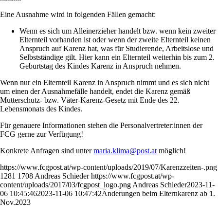
Eine Ausnahme wird in folgenden Fällen gemacht:
Wenn es sich um Alleinerzieher handelt bzw. wenn kein zweiter
Elternteil vorhanden ist oder wenn der zweite Elternteil keinen
Anspruch auf Karenz hat, was für Studierende, Arbeitslose und
Selbstständige gilt. Hier kann ein Elternteil weiterhin bis zum 2.
Geburtstag des Kindes Karenz in Anspruch nehmen.
Wenn nur ein Elternteil Karenz in Anspruch nimmt und es sich nicht
um einen der Ausnahmefälle handelt, endet die Karenz gemäß
Mutterschutz- bzw. Väter-Karenz-Gesetz mit Ende des 22.
Lebensmonats des Kindes.
Für genauere Informationen stehen die Personalvertreter:innen der
FCG gerne zur Verfügung!
Konkrete Anfragen sind unter
maria.klima@post.at
möglich!
https://www.fcgpost.at/wp-content/uploads/2019/07/Karenzzeiten-.png
1281
1708
Andreas Schieder
https://www.fcgpost.at/wp-
content/uploads/2017/03/fcgpost_logo.png
Andreas Schieder
2023-11-
06 10:45:46
2023-11-06 10:47:42
Änderungen beim Elternkarenz ab 1.
Nov.2023