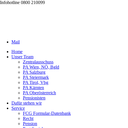
Infohotline 0800 210099
Mail
Home
Unser Team
Zentralausschuss
PA Wien, NÖ, Bgld
PA Salzburg
PA Steiermark
PA Tirol, Vbg
PA Kärnten
PA Oberösterreich
Pensionisten
Dafür stehen wir
Service
FCG Formular-Datenbank
Recht
Pension