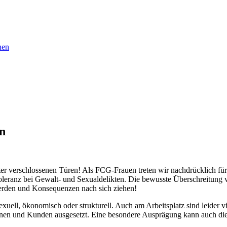
nen
en
ter verschlossenen Türen! Als FCG-Frauen treten wir nachdrücklich für
l Toleranz bei Gewalt- und Sexualdelikten. Die bewusste Überschreitun
werden und Konsequenzen nach sich ziehen!
exuell, ökonomisch oder strukturell. Auch am Arbeitsplatz sind leider v
nnen und Kunden ausgesetzt. Eine besondere Ausprägung kann auch di