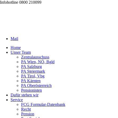
Infohotline 0800 210099
Mail
Home
Unser Team
Zentralausschuss
PA Wien, NÖ, Bgld
PA Salzburg
PA Steiermark
PA Tirol, Vbg
PA Kärnten
PA Oberösterreich
Pensionisten
Dafür stehen wir
Service
FCG Formular-Datenbank
Recht
Pension