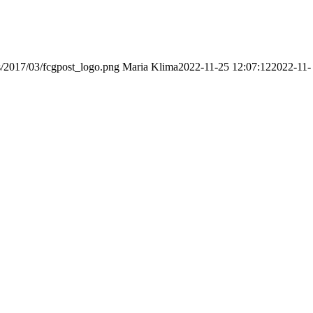
s/2017/03/fcgpost_logo.png
Maria Klima
2022-11-25 12:07:12
2022-11-