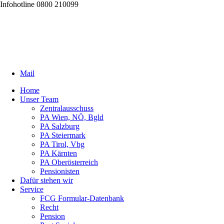
Infohotline 0800 210099
Mail
Home
Unser Team
Zentralausschuss
PA Wien, NÖ, Bgld
PA Salzburg
PA Steiermark
PA Tirol, Vbg
PA Kärnten
PA Oberösterreich
Pensionisten
Dafür stehen wir
Service
FCG Formular-Datenbank
Recht
Pension