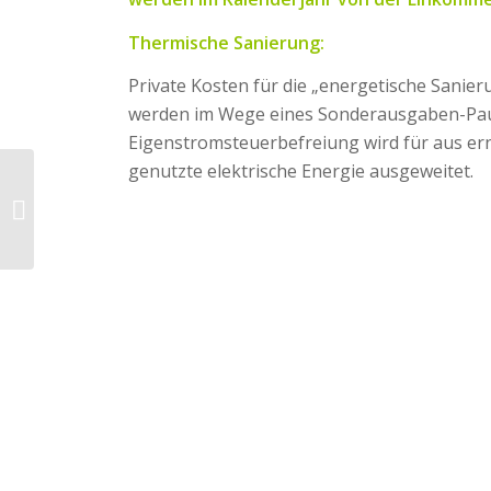
Thermische Sanierung:
Private Kosten für die „energetische Sanie
werden im Wege eines Sonderausgaben-Pausc
Eigenstromsteuerbefreiung wird für aus er
genutzte elektrische Energie ausgeweitet.
Besuch in der
vergrößerten
Zustellbasis in
Fürstenfeld