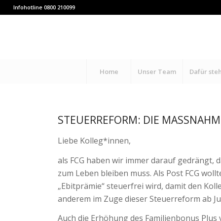
Infohotline 0800 210099
Home
Unser Team
Dafür ste
STEUERREFORM: DIE MASSNAHME
Liebe Kolleg*innen,
als FCG haben wir immer darauf gedrängt, 
zum Leben bleiben muss. Als Post FCG wollt
„Ebitprämie“ steuerfrei wird, damit den Kol
anderem im Zuge dieser Steuerreform ab Ju
Auch die Erhöhung des Familienbonus Plus v