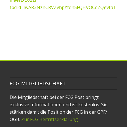
maerz-2022?
fbclid=IwAR3NzhCRVZvhpYteh5FQHVOCeZQgvfaT1At
FCG MITGLIEDSCHAFT
Die Mitgliedschaft bei der FCG Post bringt
exklusive Informationen und ist kostenlos. Sie
stärken damit die Position der FCG in der GPF/
ÖGB.
Zur FCG Beitrittserklärung