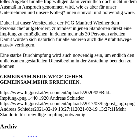
tolles Angebot für alle Impfwilligen dann vermutlich doch nicht in dem
Ausmaß in Anspruch genommen wird, wie es aber für unser
Unternehmen und unsere Kolleg*innen sinnvoll und notwendig wäre.
Daher hat unser Vorsitzender der FCG Manfred Wiedner dem
Personalchef aufgefordert, zumindest in jenen Standorten direkt eine
Impfung zu ermöglichen, in denen mehr als 30 Personen arbeiten.
Damit würden sich natürlich für alle anderen auch die Anfahrtswege
massiv verringern.
Eine starke Durchimpfung wird auch notwendig sein, um endlich den
unliebsamen gestaffelten Dienstbeginn in der Zustellung beenden zu
können.
GEMEINSAM.NEUE WEGE GEHEN.
GEMEINSAM.MEHR ERREICHEN.
https://www.fcgpost.at/wp-content/uploads/2020/09/Bild-
Impfung-.png
1440
1920
Andreas Schieder
https://www.fcgpost.at/wp-content/uploads/2017/03/fcgpost_logo.png
Andreas Schieder
2021-02-19 13:27:11
2021-02-19 13:27:11
Mehr
Standorte für freiwillige Impfung notwendig
Archiv