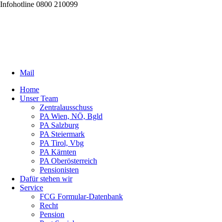
Infohotline 0800 210099
Mail
Home
Unser Team
Zentralausschuss
PA Wien, NÖ, Bgld
PA Salzburg
PA Steiermark
PA Tirol, Vbg
PA Kärnten
PA Oberösterreich
Pensionisten
Dafür stehen wir
Service
FCG Formular-Datenbank
Recht
Pension