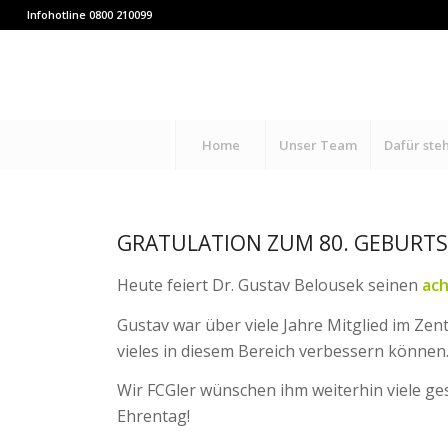
Infohotline 0800 210099
Home
Unser Team
Dafür ste
GRATULATION ZUM 80. GEBURT
Heute feiert Dr. Gustav Belousek seinen
ach
Gustav war über viele Jahre Mitglied im Zen
vieles in diesem Bereich verbessern können
Wir FCGler wünschen ihm weiterhin viele ge
Ehrentag!