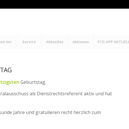
hen wir
Service
Aktuelles
Aktionen
FCG APP AKTUEL
STAG
tzigsten
Geburtstag.
tralausschuss als Dienstrechtsreferent aktiv und hat
.
sunde Jahre und gratulieren recht herzlich zum