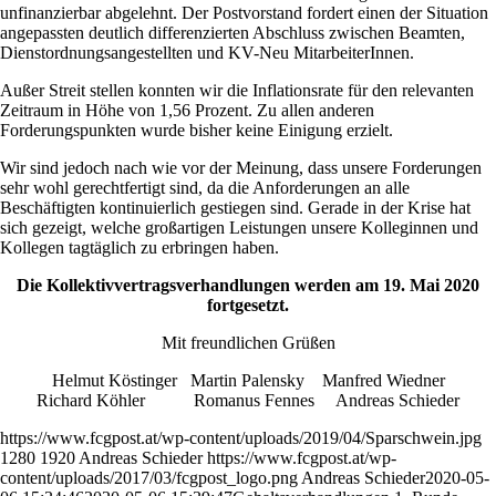
unfinanzierbar abgelehnt. Der Postvorstand fordert einen der Situation
angepassten deutlich differenzierten Abschluss zwischen Beamten,
Dienstordnungsangestellten und KV-Neu MitarbeiterInnen.
Außer Streit stellen konnten wir die Inflationsrate für den relevanten
Zeitraum in Höhe von 1,56 Prozent. Zu allen anderen
Forderungspunkten wurde bisher keine Einigung erzielt.
Wir sind jedoch nach wie vor der Meinung, dass unsere Forderungen
sehr wohl gerechtfertigt sind, da die Anforderungen an alle
Beschäftigten kontinuierlich gestiegen sind. Gerade in der Krise hat
sich gezeigt, welche großartigen Leistungen unsere Kolleginnen und
Kollegen tagtäglich zu erbringen haben.
Die Kollektivvertragsverhandlungen werden am 19. Mai 2020
fortgesetzt.
Mit freundlichen Grüßen
Helmut Köstinger Martin Palensky Manfred Wiedner
Richard Köhler Romanus Fennes Andreas Schieder
https://www.fcgpost.at/wp-content/uploads/2019/04/Sparschwein.jpg
1280
1920
Andreas Schieder
https://www.fcgpost.at/wp-
content/uploads/2017/03/fcgpost_logo.png
Andreas Schieder
2020-05-