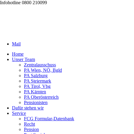
Infohotline 0800 210099
Mail
Home
Unser Team
Zentralausschuss
PA Wien, NÖ, Bgld
PA Salzburg
PA Steiermark
PA Tirol, Vbg
PA Kärnten
PA Oberösterreich
Pensionisten
Dafür stehen wir
Service
FCG Formular-Datenbank
Recht
Pension